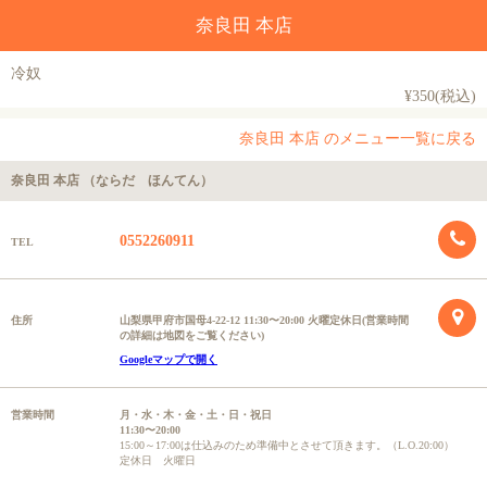
奈良田 本店
冷奴
¥350(税込)
奈良田 本店 のメニュー一覧に戻る
奈良田 本店 （ならだ ほんてん）
0552260911
TEL
住所
山梨県甲府市国母4-22-12 11:30〜20:00 火曜定休日(営業時間
の詳細は地図をご覧ください)
Googleマップで開く
営業時間
月・水・木・金・土・日・祝日
11:30〜20:00
15:00～17:00は仕込みのため準備中とさせて頂きます。（L.O.20:00）
定休日 火曜日