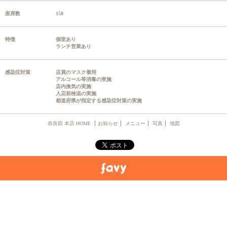
座席数
150
特徴
個室あり
ランチ営業あり
感染症対策
店員のマスク着用
アルコール等消毒の実施
店内換気の実施
入店前検温の実施
都道府県が指定する感染症対策の実施
奈良田 本店 HOME
お知らせ
メニュー
写真
地図