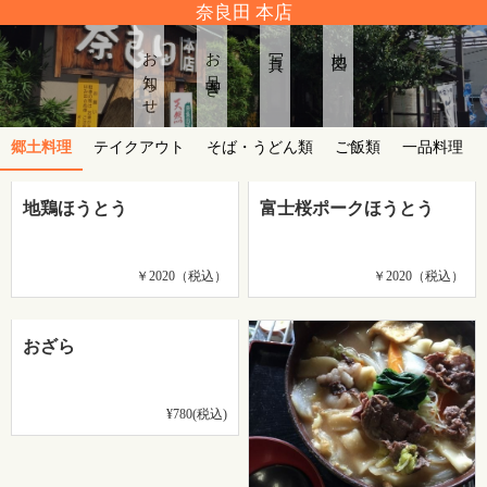
奈良田 本店
お知らせ
お品書き
写真
地図
郷土料理
テイクアウト
そば・うどん類
ご飯類
一品料理
地鶏ほうとう
富士桜ポークほうとう
￥2020（税込）
￥2020（税込）
おざら
¥780(税込)